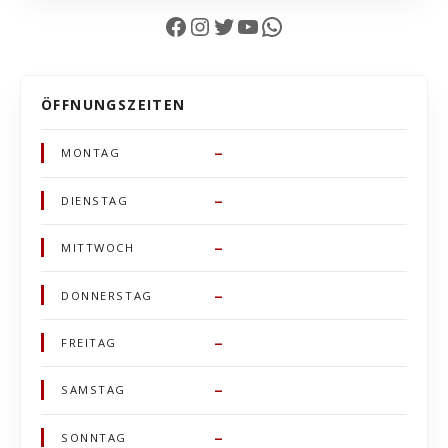
Facebook
Instagram
Twitter
YouTube
WhatsApp
ÖFFNUNGSZEITEN
–
MONTAG
–
DIENSTAG
–
MITTWOCH
–
DONNERSTAG
–
FREITAG
–
SAMSTAG
–
SONNTAG