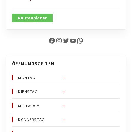
Routenplaner
Facebook
Instagram
Twitter
YouTube
WhatsApp
ÖFFNUNGSZEITEN
–
MONTAG
–
DIENSTAG
–
MITTWOCH
–
DONNERSTAG