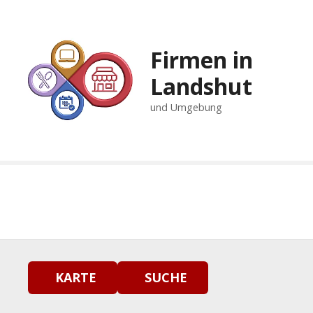
Z
u
m
Firmen in
I
n
Landshut
h
und Umgebung
a
l
t
s
p
r
i
n
g
e
n
KARTE
SUCHE