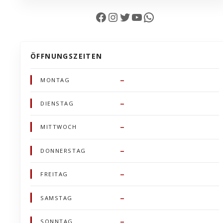
Facebook
Instagram
Twitter
YouTube
WhatsApp
ÖFFNUNGSZEITEN
–
MONTAG
–
DIENSTAG
–
MITTWOCH
–
DONNERSTAG
–
FREITAG
–
SAMSTAG
–
SONNTAG