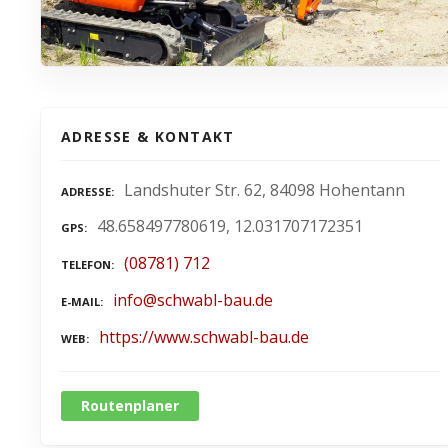
ADRESSE & KONTAKT
Landshuter Str. 62, 84098 Hohentann
ADRESSE
48.658497780619, 12.031707172351
GPS
(08781) 712
TELEFON
info@schwabl-bau.de
E-MAIL
https://www.schwabl-bau.de
WEB
Routenplaner