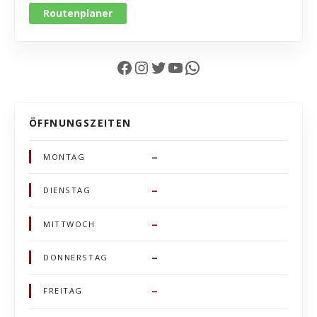
Routenplaner
Facebook
Instagram
Twitter
YouTube
WhatsApp
ÖFFNUNGSZEITEN
–
MONTAG
–
DIENSTAG
–
MITTWOCH
–
DONNERSTAG
–
FREITAG