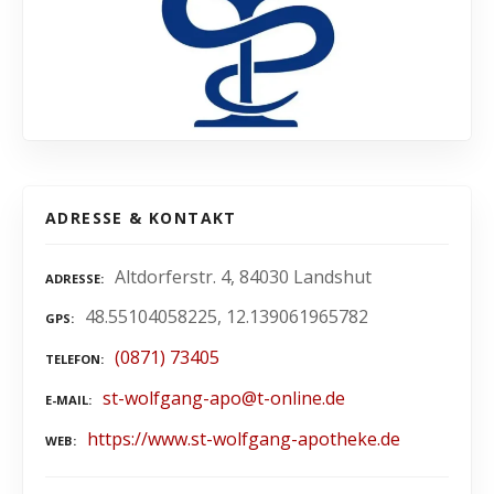
ADRESSE & KONTAKT
Altdorferstr. 4, 84030 Landshut
ADRESSE
48.55104058225, 12.139061965782
GPS
(0871) 73405
TELEFON
st-wolfgang-apo@t-online.de
E-MAIL
https://www.st-wolfgang-apotheke.de
WEB