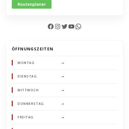
Routenplaner
Facebook
Instagram
Twitter
YouTube
WhatsApp
ÖFFNUNGSZEITEN
–
MONTAG
–
DIENSTAG
–
MITTWOCH
–
DONNERSTAG
–
FREITAG