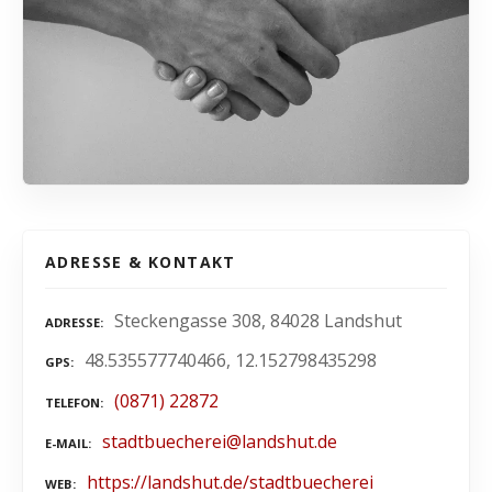
ADRESSE & KONTAKT
Steckengasse 308, 84028 Landshut
ADRESSE
48.535577740466, 12.152798435298
GPS
(0871) 22872
TELEFON
stadtbuecherei@landshut.de
E-MAIL
https://landshut.de/stadtbuecherei
WEB