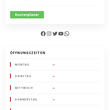
Routenplaner
Facebook
Instagram
Twitter
YouTube
WhatsApp
ÖFFNUNGSZEITEN
–
MONTAG
–
DIENSTAG
–
MITTWOCH
–
DONNERSTAG