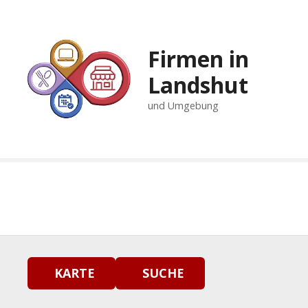
Z
u
m
Firmen in
I
n
Landshut
h
und Umgebung
a
l
t
s
p
r
i
n
g
e
n
KARTE
SUCHE