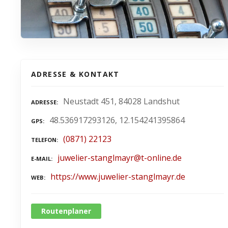
ADRESSE & KONTAKT
Neustadt 451, 84028 Landshut
ADRESSE
48.536917293126, 12.154241395864
GPS
(0871) 22123
TELEFON
juwelier-stanglmayr@t-online.de
E-MAIL
https://www.juwelier-stanglmayr.de
WEB
Routenplaner