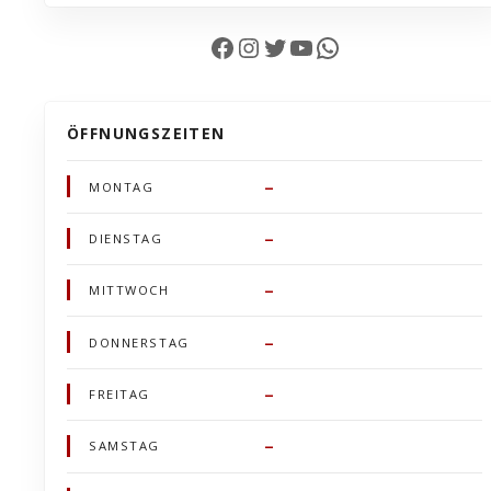
Facebook
Instagram
Twitter
YouTube
WhatsApp
ÖFFNUNGSZEITEN
–
MONTAG
–
DIENSTAG
–
MITTWOCH
–
DONNERSTAG
–
FREITAG
–
SAMSTAG