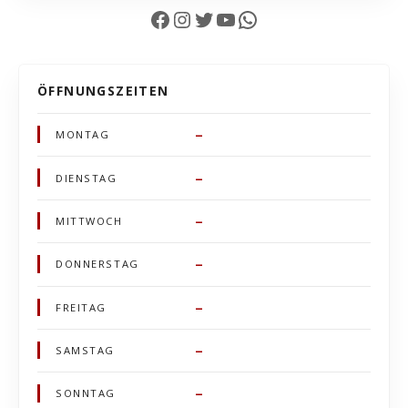
Facebook
Instagram
Twitter
YouTube
WhatsApp
ÖFFNUNGSZEITEN
–
MONTAG
–
DIENSTAG
–
MITTWOCH
–
DONNERSTAG
–
FREITAG
–
SAMSTAG
–
SONNTAG