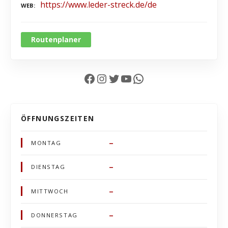
https://www.leder-streck.de/de
WEB
Routenplaner
Facebook
Instagram
Twitter
YouTube
WhatsApp
ÖFFNUNGSZEITEN
–
MONTAG
–
DIENSTAG
–
MITTWOCH
–
DONNERSTAG