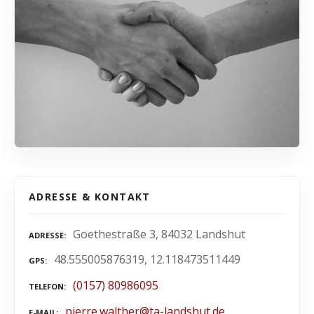
ADRESSE & KONTAKT
Goethestraße 3, 84032 Landshut
ADRESSE
48.555005876319, 12.118473511449
GPS
(0157) 80986095
TELEFON
pierre.walther@ta-landshut.de
E-MAIL