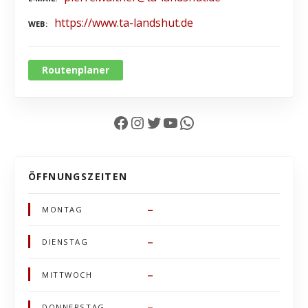
https://www.ta-landshut.de
WEB
Routenplaner
Facebook
Instagram
Twitter
YouTube
WhatsApp
ÖFFNUNGSZEITEN
–
MONTAG
–
DIENSTAG
–
MITTWOCH
–
DONNERSTAG