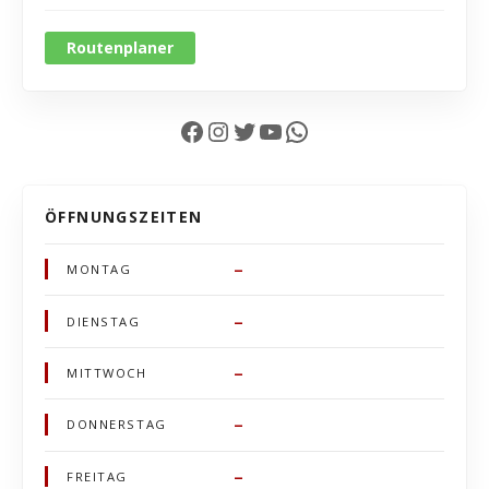
Routenplaner
Facebook
Instagram
Twitter
YouTube
WhatsApp
ÖFFNUNGSZEITEN
–
MONTAG
–
DIENSTAG
–
MITTWOCH
–
DONNERSTAG
–
FREITAG