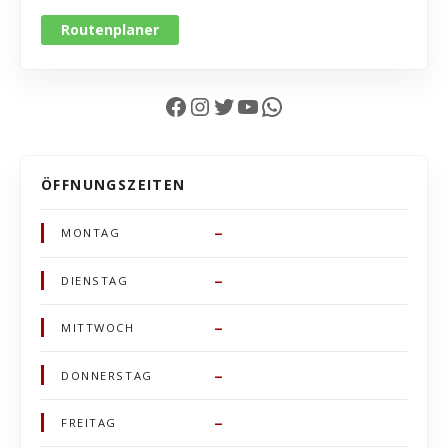
Routenplaner
Facebook
Instagram
Twitter
YouTube
WhatsApp
ÖFFNUNGSZEITEN
–
MONTAG
–
DIENSTAG
–
MITTWOCH
–
DONNERSTAG
–
FREITAG