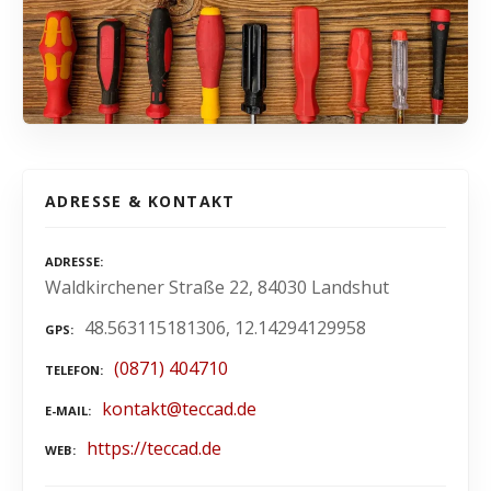
ADRESSE & KONTAKT
ADRESSE
Waldkirchener Straße 22, 84030 Landshut
48.563115181306, 12.14294129958
GPS
(0871) 404710
TELEFON
kontakt@teccad.de
E-MAIL
https://teccad.de
WEB