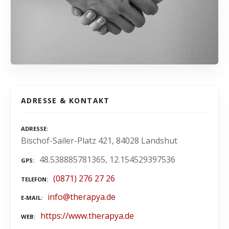
ADRESSE & KONTAKT
ADRESSE
Bischof-Sailer-Platz 421, 84028 Landshut
48.538885781365, 12.154529397536
GPS
(0871) 276 27 26
TELEFON
info@therapya.de
E-MAIL
https://www.therapya.de
WEB