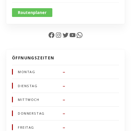
Routenplaner
Facebook
Instagram
Twitter
YouTube
WhatsApp
ÖFFNUNGSZEITEN
–
MONTAG
–
DIENSTAG
–
MITTWOCH
–
DONNERSTAG
–
FREITAG