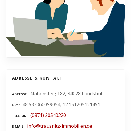
ADRESSE & KONTAKT
Nahensteig 182, 84028 Landshut
ADRESSE
48.533060099054, 12.151205121491
GPS
(0871) 20540220
TELEFON
info@trausnitz-immobilien.de
E-MAIL