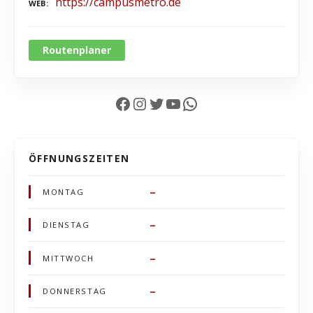
https://campusmetro.de
WEB
Routenplaner
Facebook
Instagram
Twitter
YouTube
WhatsApp
ÖFFNUNGSZEITEN
–
MONTAG
–
DIENSTAG
–
MITTWOCH
–
DONNERSTAG