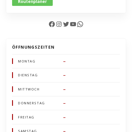
Routenplaner
Facebook
Instagram
Twitter
YouTube
WhatsApp
ÖFFNUNGSZEITEN
–
MONTAG
–
DIENSTAG
–
MITTWOCH
–
DONNERSTAG
–
FREITAG
–
SAMSTAG