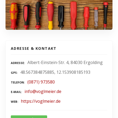
ADRESSE & KONTAKT
Albert-Einstein-Str. 4, 84030 Ergolding
ADRESSE
48.567384875885, 12.153908185193
GPS
(0871) 973580
TELEFON
info@voglmeier.de
E-MAIL
https://voglmeier.de
WEB