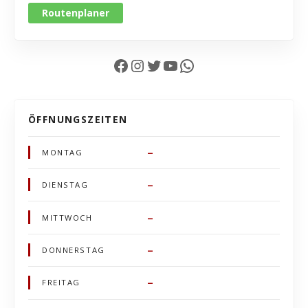
Routenplaner
Facebook
Instagram
Twitter
YouTube
WhatsApp
ÖFFNUNGSZEITEN
–
MONTAG
–
DIENSTAG
–
MITTWOCH
–
DONNERSTAG
–
FREITAG