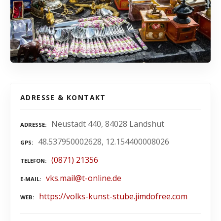
ADRESSE & KONTAKT
Neustadt 440, 84028 Landshut
ADRESSE
48.537950002628, 12.154400008026
GPS
(0871) 21356
TELEFON
vks.mail@t-online.de
E-MAIL
https://volks-kunst-stube.jimdofree.com
WEB