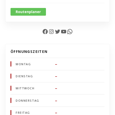
Routenplaner
Facebook
Instagram
Twitter
YouTube
WhatsApp
ÖFFNUNGSZEITEN
–
MONTAG
–
DIENSTAG
–
MITTWOCH
–
DONNERSTAG
–
FREITAG