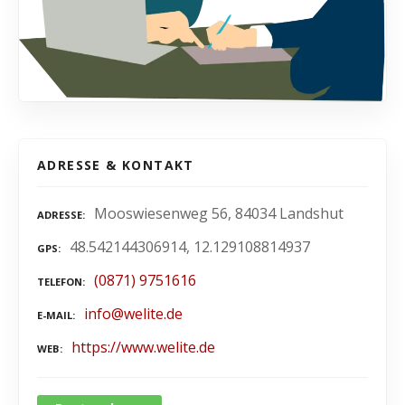
ADRESSE & KONTAKT
Mooswiesenweg 56, 84034 Landshut
ADRESSE
48.542144306914, 12.129108814937
GPS
(0871) 9751616
TELEFON
info@welite.de
E-MAIL
https://www.welite.de
WEB