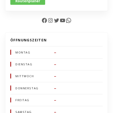
Routenplaner
Facebook
Instagram
Twitter
YouTube
WhatsApp
ÖFFNUNGSZEITEN
–
MONTAG
–
DIENSTAG
–
MITTWOCH
–
DONNERSTAG
–
FREITAG
–
SAMSTAG