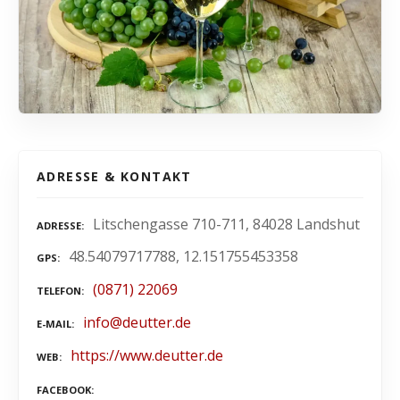
ADRESSE & KONTAKT
Litschengasse 710-711, 84028 Landshut
ADRESSE
48.54079717788, 12.151755453358
GPS
(0871) 22069
TELEFON
info@deutter.de
E-MAIL
https://www.deutter.de
WEB
FACEBOOK