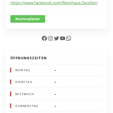
https://www.facebook.com/Weinhaus.Deutter/
Routenplaner
Facebook
Instagram
Twitter
YouTube
WhatsApp
ÖFFNUNGSZEITEN
–
MONTAG
–
DIENSTAG
–
MITTWOCH
–
DONNERSTAG