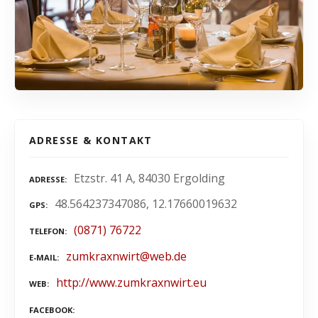
ADRESSE & KONTAKT
Etzstr. 41 A, 84030 Ergolding
ADRESSE
48.564237347086, 12.17660019632
GPS
(0871) 76722
TELEFON
zumkraxnwirt@web.de
E-MAIL
http://www.zumkraxnwirt.eu
WEB
FACEBOOK