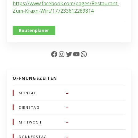
https://www.facebook.com/pages/Restaurant-
Zum-Kraxn-Wirt/177233612289814
Routenplaner
Facebook
Instagram
Twitter
YouTube
WhatsApp
ÖFFNUNGSZEITEN
–
MONTAG
–
DIENSTAG
–
MITTWOCH
–
DONNERSTAG