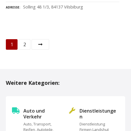
Solling 48 1/3, 84137 Vilsbiburg
ADRESSE
P
1
2
o
s
t
Weitere Kategorien:
s
N
Auto und
Dienstleistunge
a
Verkehr
n
Auto, Transport,
Dienstleistung
v
Reifen, Autoteile,
Firmen Landshut