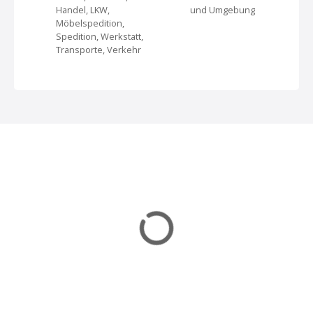
Handel, LKW,
und Umgebung
i
Möbelspedition,
Spedition, Werkstatt,
g
Transporte, Verkehr
a
t
i
o
n