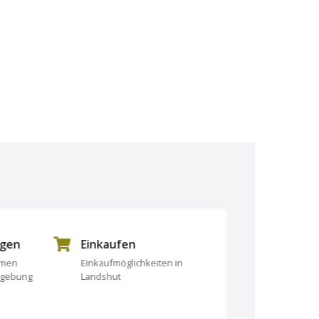
ngen
Einkaufen
Essen und Tri
rmen
Einkaufmöglichkeiten in
Essen und Trinken
mgebung
Landshut