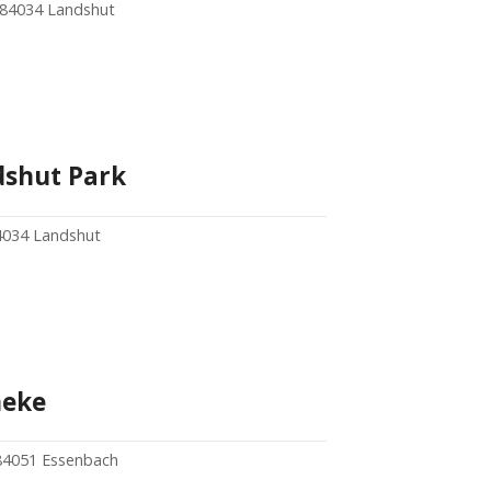
, 84034 Landshut
dshut Park
84034 Landshut
heke
 84051 Essenbach