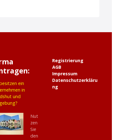
irma
Registrierung
AGB
ntragen:
Impressum
Datenschutzerkläru
 besitzen ein
ng
ernehmen in
dshut und
gebung?
Nut
zen
Sie
den