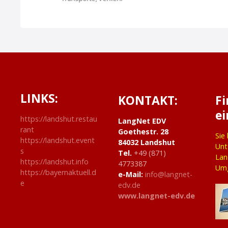
g
a
t
i
LINKS:
o
KONTAKT:
F
ei
n
https://landshut.restau
LangNet EDV
rant
Goethestr. 28
Sie
https://landshut.event
84032 Landshut
Unt
s
Tel.
+49 (871)
Lan
https://landshut.info
4773387
Um
https://bayernaktuell.d
e-Mail:
info@langnet-
e
edv.de
www.langnet-edv.de