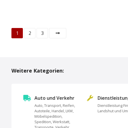
P
1
2
3
o
s
t
Weitere Kategorien:
s
N
Auto und Verkehr
Dienstleistu
a
Auto, Transport, Reifen,
Dienstleistung Fi
Autoteile, Handel, LKW,
Landshut und U
undheit,
v
Möbelspedition,
Spedition, Werkstatt,
i
Transporte, Verkehr