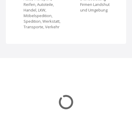
v
Reifen, Autoteile,
Firmen Landshut
Handel, LKW,
und Umgebung
i
Möbelspedition,
Spedition, Werkstatt,
g
Transporte, Verkehr
a
t
i
o
n