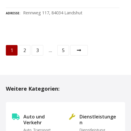
Rennweg 117, 84034 Landshut
ADRESSE
P
1
2
3
…
5
o
s
t
Weitere Kategorien:
s
N
Auto und
Dienstleistunge
a
Verkehr
n
Auto, Transport,
Dienstleistung