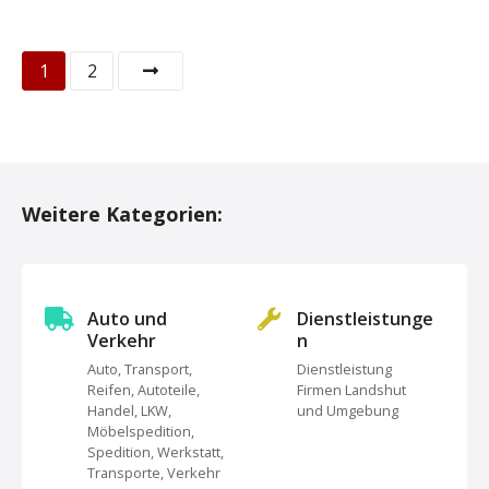
P
1
2
o
s
t
Weitere Kategorien:
s
N
Auto und
Dienstleistunge
a
Verkehr
n
Auto, Transport,
Dienstleistung
v
Reifen, Autoteile,
Firmen Landshut
Handel, LKW,
und Umgebung
i
Möbelspedition,
Spedition, Werkstatt,
g
Transporte, Verkehr