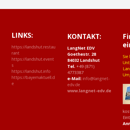
g
a
t
LINKS:
KONTAKT:
F
ei
i
https://landshut.restau
LangNet EDV
rant
Goethestr. 28
o
Sie
https://landshut.event
84032 Landshut
Unt
s
Tel.
+49 (871)
n
Lan
https://landshut.info
4773387
Um
https://bayernaktuell.d
e-Mail:
info@langnet-
e
edv.de
www.langnet-edv.de
kos
Ein
An