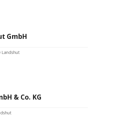
ut GmbH
0 Landshut
mbH & Co. KG
ndshut