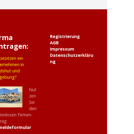
irma
Registrierung
AGB
ntragen:
Impressum
Datenschutzerkläru
 besitzen ein
ng
ernehmen in
dshut und
gebung?
Nut
zen
Sie
den
tenlosen Firmen-
trag:
meldeformular