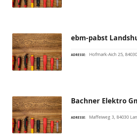
ebm-pabst Landsh
Hofmark-Aich 25, 8403
ADRESSE
Bachner Elektro G
Maffeiweg 3, 84030 La
ADRESSE