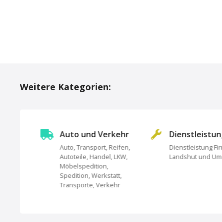
P
o
Weitere Kategorien:
s
t
s
Auto und Verkehr
Dienstleistu
Auto, Transport, Reifen,
Dienstleistung Fi
N
Autoteile, Handel, LKW,
Landshut und U
undheit,
Möbelspedition,
a
Spedition, Werkstatt,
Transporte, Verkehr
v
i