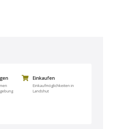
ngen
Einkaufen
Essen und Tri
rmen
Einkaufmöglichkeiten in
Essen und Trinken
mgebung
Landshut