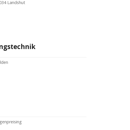
4034 Landshut
ungstechnik
elden
genpreising