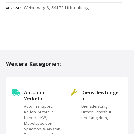
Weiherweg 3, 84175 Lichtenhaag
ADRESSE
P
o
Weitere Kategorien:
s
t
s
Auto und
Dienstleistunge
Verkehr
n
N
Auto, Transport,
Dienstleistung
Reifen, Autoteile,
Firmen Landshut
a
Handel, LKW,
und Umgebung
Möbelspedition,
v
Spedition, Werkstatt,