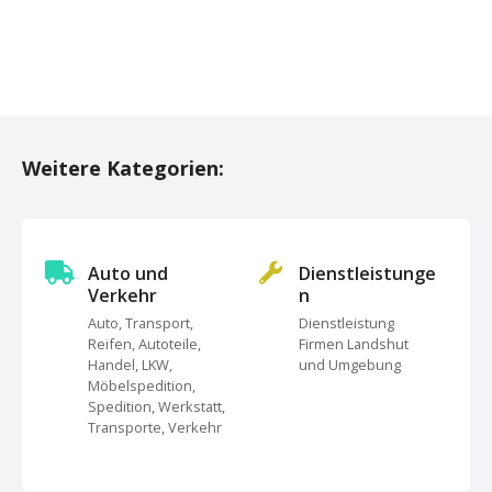
P
o
Weitere Kategorien:
s
t
s
Auto und
Dienstleistunge
Verkehr
n
N
Auto, Transport,
Dienstleistung
Reifen, Autoteile,
Firmen Landshut
a
Handel, LKW,
und Umgebung
Möbelspedition,
v
Spedition, Werkstatt,
Transporte, Verkehr
i