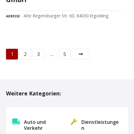
Alte Regensburger Str. 60, 84030 Ergolding
ADRESSE
P
1
2
3
…
5
o
s
t
Weitere Kategorien:
s
N
Auto und
Dienstleistunge
a
Verkehr
n