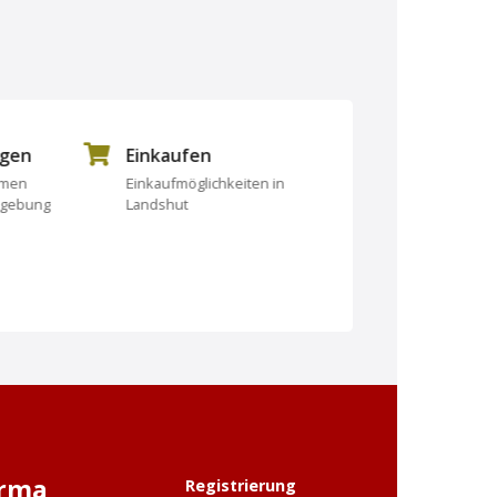
ngen
Einkaufen
Essen und Tri
rmen
Einkaufmöglichkeiten in
Essen und Trinken
mgebung
Landshut
irma
Registrierung