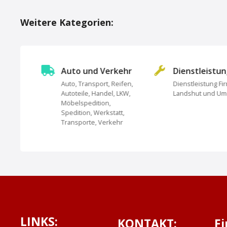
o
Weitere Kategorien:
s
t
s
Auto und Verkehr
Dienstleistu
Auto, Transport, Reifen,
Dienstleistung Fi
N
Autoteile, Handel, LKW,
Landshut und U
undheit,
Möbelspedition,
a
Spedition, Werkstatt,
Transporte, Verkehr
v
i
g
a
t
LINKS:
KONTAKT:
F