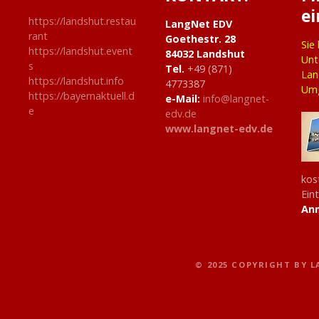
ei
i
https://landshut.restau
LangNet EDV
rant
Goethestr. 28
o
Sie
https://landshut.event
84032 Landshut
Unt
s
Tel.
+49 (871)
n
Lan
https://landshut.info
4773387
Um
https://bayernaktuell.d
e-Mail:
info@langnet-
e
edv.de
www.langnet-edv.de
kos
Ein
An
© 2025 COPYRIGHT BY 