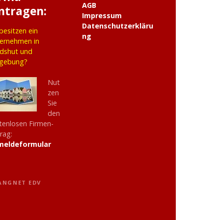
AGB
ntragen:
Impressum
Datenschutzerkläru
 besitzen ein
ng
ernehmen in
dshut und
gebung?
Nut
zen
Sie
den
tenlosen Firmen-
trag:
meldeformular
LANGNET EDV