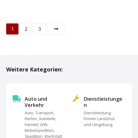
P
1
2
3
o
s
t
Weitere Kategorien:
s
N
Auto und
Dienstleistunge
a
Verkehr
n
Auto, Transport,
Dienstleistung
v
Reifen, Autoteile,
Firmen Landshut
Handel, LKW,
und Umgebung
i
Möbelspedition,
Spedition, Werkstatt,