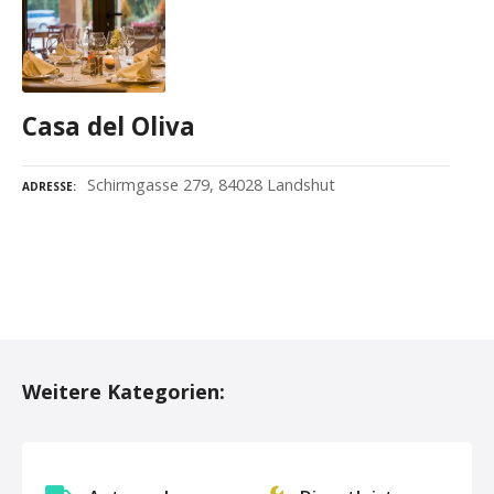
Casa del Oliva
Schirmgasse 279, 84028 Landshut
ADRESSE
P
o
Weitere Kategorien:
s
t