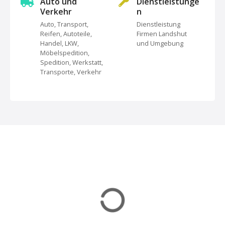
s
Auto und
Dienstleistunge
Verkehr
n
N
Auto, Transport,
Dienstleistung
Reifen, Autoteile,
Firmen Landshut
a
Handel, LKW,
und Umgebung
Möbelspedition,
v
Spedition, Werkstatt,
Transporte, Verkehr
i
g
a
t
i
o
n