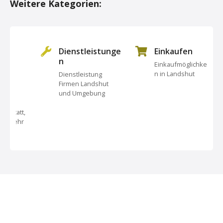
Weitere Kategorien:
s
t
s
Dienstleistunge
Einkaufen
n
Einkaufmöglichkeite
N
n in Landshut
Dienstleistung
Firmen Landshut
a
und Umgebung
v
tt,
hr
i
g
a
t
i