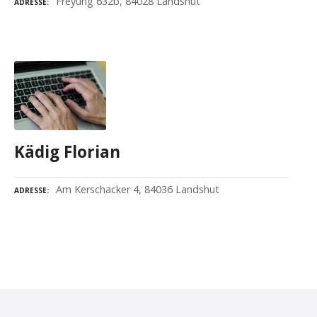
Freyung 632b, 84028 Landshut
ADRESSE
Kädig Florian
Am Kerschacker 4, 84036 Landshut
ADRESSE
P
o