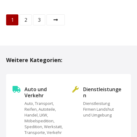
P
1
2
3
o
s
t
Weitere Kategorien:
s
N
Auto und
Dienstleistunge
a
Verkehr
n
Auto, Transport,
Dienstleistung
v
Reifen, Autoteile,
Firmen Landshut
Handel, LKW,
und Umgebung
i
Möbelspedition,
Spedition, Werkstatt,
g
Transporte, Verkehr