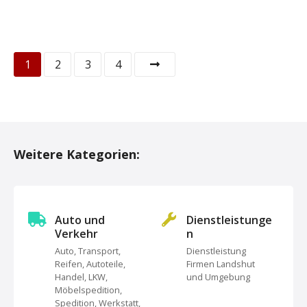
P
1
2
3
4
o
s
t
Weitere Kategorien:
s
N
Auto und
Dienstleistunge
a
Verkehr
n
Auto, Transport,
Dienstleistung
v
Reifen, Autoteile,
Firmen Landshut
Handel, LKW,
und Umgebung
i
Möbelspedition,
Spedition, Werkstatt,