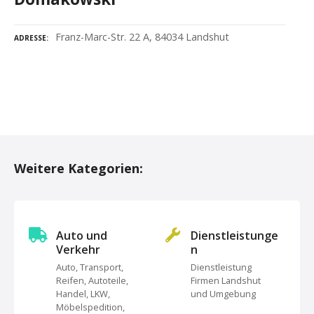
Franz-Marc-Str. 22 A, 84034 Landshut
ADRESSE
P
o
Weitere Kategorien:
s
t
s
Auto und
Dienstleistunge
Verkehr
n
N
Auto, Transport,
Dienstleistung
Reifen, Autoteile,
Firmen Landshut
a
Handel, LKW,
und Umgebung
Möbelspedition,