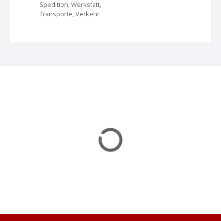
v
Spedition, Werkstatt,
Transporte, Verkehr
i
g
a
t
i
o
n