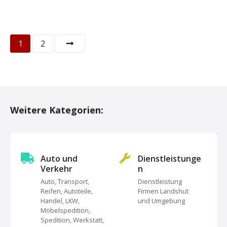
P
1
2
o
s
t
Weitere Kategorien:
s
N
Auto und
Dienstleistunge
a
Verkehr
n
Auto, Transport,
Dienstleistung
v
Reifen, Autoteile,
Firmen Landshut
Handel, LKW,
und Umgebung
i
Möbelspedition,
Spedition, Werkstatt,