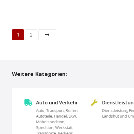
P
1
2
o
s
t
Weitere Kategorien:
s
N
Auto und Verkehr
Dienstleistu
a
Auto, Transport, Reifen,
Dienstleistung Fi
Autoteile, Handel, LKW,
Landshut und U
undheit,
v
Möbelspedition,
Spedition, Werkstatt,
i
Transporte, Verkehr