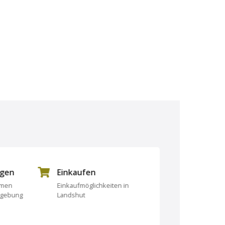
ngen
Einkaufen
Essen und Tri
rmen
Einkaufmöglichkeiten in
Essen und Trinken
mgebung
Landshut