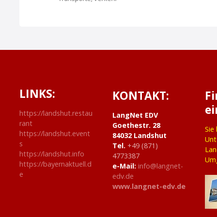
g
a
t
i
LINKS:
o
KONTAKT:
F
ei
n
https://landshut.restau
LangNet EDV
rant
Goethestr. 28
Sie
https://landshut.event
84032 Landshut
Unt
s
Tel.
+49 (871)
Lan
https://landshut.info
4773387
Um
https://bayernaktuell.d
e-Mail:
info@langnet-
e
edv.de
www.langnet-edv.de