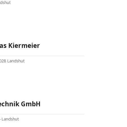
ndshut
as Kiermeier
4028 Landshut
echnik GmbH
4 Landshut