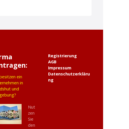
irma
Registrierung
AGB
ntragen:
Impressum
Datenschutzerkläru
 besitzen ein
ng
ernehmen in
dshut und
gebung?
Nut
zen
Sie
den