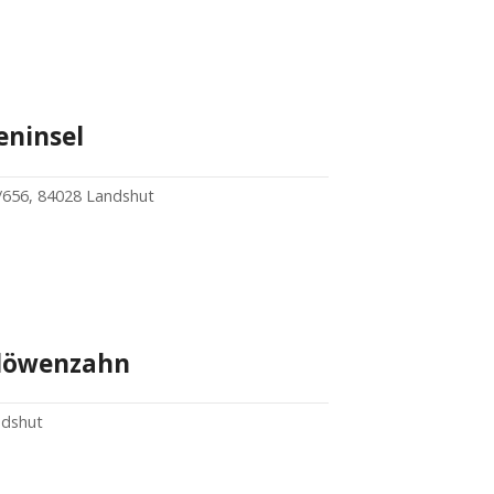
ninsel
/656, 84028 Landshut
löwenzahn
ndshut