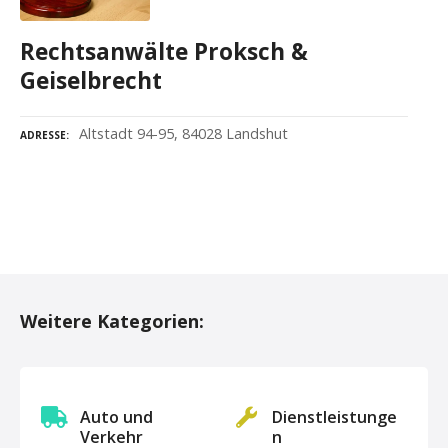
Rechtsanwälte Proksch &
Geiselbrecht
Altstadt 94-95, 84028 Landshut
ADRESSE
P
o
Weitere Kategorien:
s
t
s
Auto und
Dienstleistunge
Verkehr
n