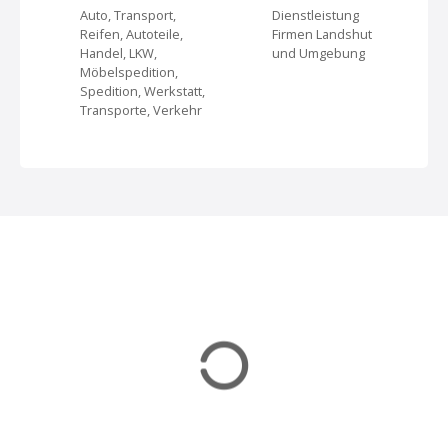
N
Auto, Transport,
Dienstleistung
Reifen, Autoteile,
Firmen Landshut
a
Handel, LKW,
und Umgebung
Möbelspedition,
v
Spedition, Werkstatt,
Transporte, Verkehr
i
g
a
t
i
o
n