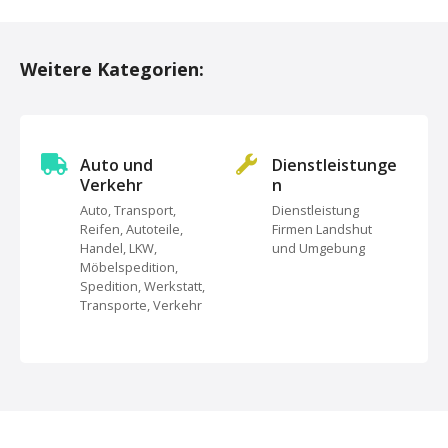
P
o
Weitere Kategorien:
s
t
s
Auto und
Dienstleistunge
Verkehr
n
N
Auto, Transport,
Dienstleistung
Reifen, Autoteile,
Firmen Landshut
a
Handel, LKW,
und Umgebung
Möbelspedition,
v
Spedition, Werkstatt,
Transporte, Verkehr
i
g
a