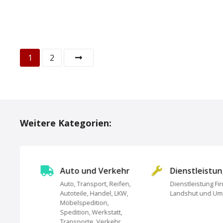
P
1
2
o
s
t
Weitere Kategorien:
s
N
Auto und Verkehr
Dienstleistu
a
Auto, Transport, Reifen,
Dienstleistung Fi
Autoteile, Handel, LKW,
Landshut und U
undheit,
v
Möbelspedition,
Spedition, Werkstatt,
i
Transporte, Verkehr