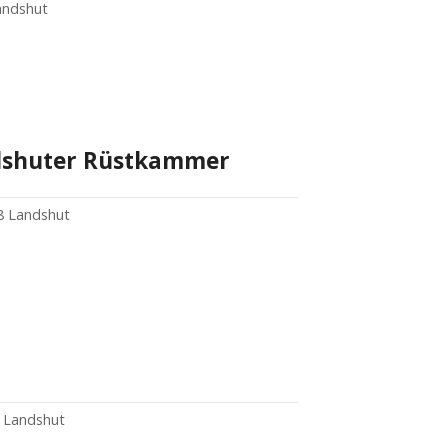
andshut
dshuter Rüstkammer
8 Landshut
 Landshut