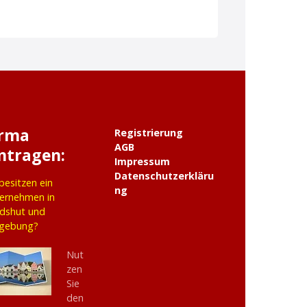
irma
Registrierung
AGB
ntragen:
Impressum
Datenschutzerkläru
 besitzen ein
ng
ernehmen in
dshut und
gebung?
Nut
zen
Sie
den