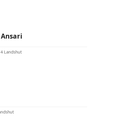
 Ansari
034 Landshut
andshut