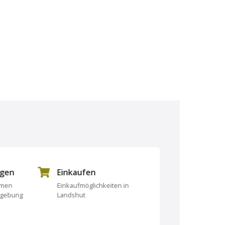
ngen
Einkaufen
Essen und Tri
rmen
Einkaufmöglichkeiten in
Essen und Trinken
mgebung
Landshut