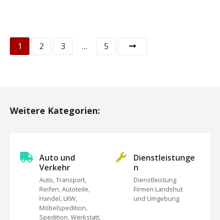
P
1
2
3
…
5
o
s
t
Weitere Kategorien:
s
N
Auto und
Dienstleistunge
a
Verkehr
n
Auto, Transport,
Dienstleistung
v
Reifen, Autoteile,
Firmen Landshut
Handel, LKW,
und Umgebung
i
Möbelspedition,
Spedition, Werkstatt,