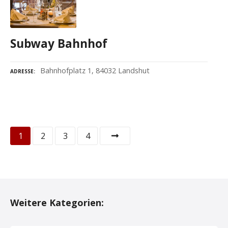
Subway Bahnhof
Bahnhofplatz 1, 84032 Landshut
ADRESSE
P
1
2
3
4
o
s
t
Weitere Kategorien:
s