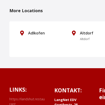
o
More Locations
s
t
s
Adlkofen
Altdorf
Altdorf
N
a
v
i
g
LINKS:
KONTAKT:
F
a
ei
https://landshut.restau
t
LangNet EDV
rant
Goethestr. 28