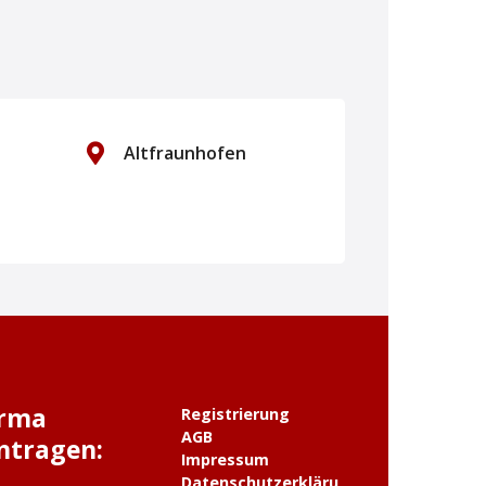
Altfraunhofen
Altötting
irma
Registrierung
AGB
ntragen:
Impressum
Datenschutzerkläru