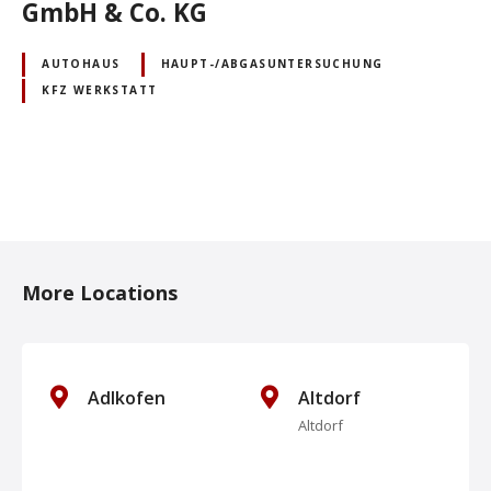
GmbH & Co. KG
AUTOHAUS
HAUPT-/ABGASUNTERSUCHUNG
KFZ WERKSTATT
P
o
More Locations
s
t
s
Adlkofen
Altdorf
Altdorf
N