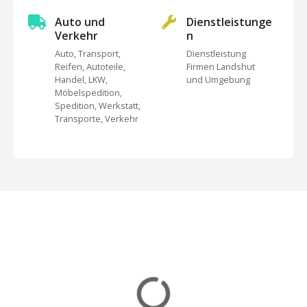
s
Auto und
Dienstleistunge
Verkehr
n
N
Auto, Transport,
Dienstleistung
Reifen, Autoteile,
Firmen Landshut
a
Handel, LKW,
und Umgebung
Möbelspedition,
v
Spedition, Werkstatt,
Transporte, Verkehr
i
g
a
t
i
o