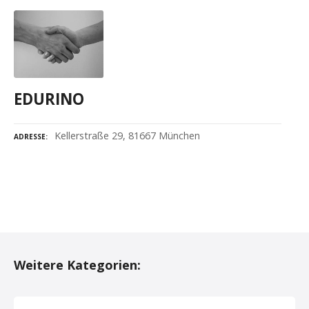
EDURINO
Kellerstraße 29, 81667 München
ADRESSE
P
o
Weitere Kategorien:
s
t