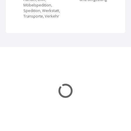
i
Möbelspedition,
Spedition, Werkstatt,
g
Transporte, Verkehr
a
t
i
o
n