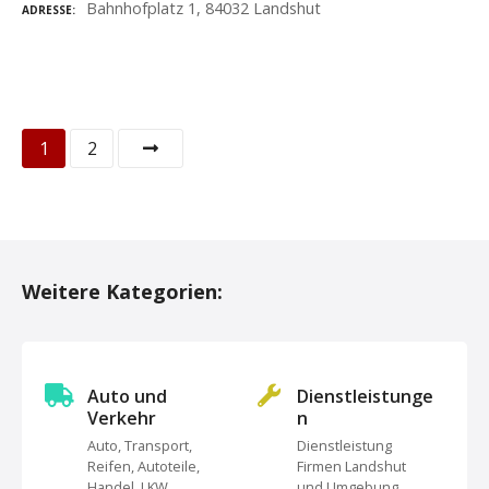
Bahnhofplatz 1, 84032 Landshut
ADRESSE
P
1
2
o
s
t
Weitere Kategorien:
s
N
Auto und
Dienstleistunge
a
Verkehr
n
Auto, Transport,
Dienstleistung
v
Reifen, Autoteile,
Firmen Landshut
Handel, LKW,
und Umgebung