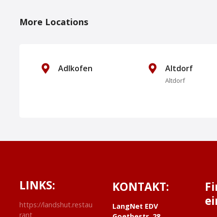
o
More Locations
s
t
s
Adlkofen
Altdorf
Altdorf
N
a
v
i
g
LINKS:
KONTAKT:
F
a
ei
https://landshut.restau
t
LangNet EDV
rant
Goethestr. 28