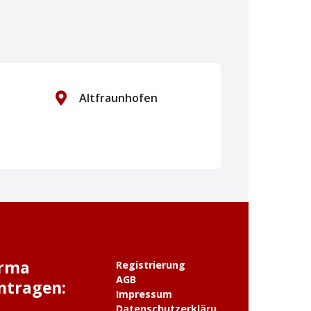
Altfraunhofen
Altötting
irma
Registrierung
AGB
ntragen:
Impressum
Datenschutzerkläru