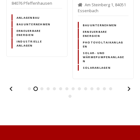
84076 Pfeffenhausen
Am Steinberg 1, 84051
Essenbach
ANLAGENBAU
BAUUNTERNEHMEN
BAUUNTERNEHMEN
ERNEUERBARE
ERNEUERBARE
ENERGIEN
ENERGIEN
INDUSTRIELLE
PHOTOVOLTAIKANLAG
ANLAGEN
EN
SOLAR- UND
WÄRMEPUMPENANLAGE
N
SOLARANLAGEN