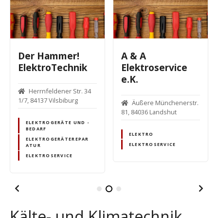
Der Hammer!
A & A
ElektroTechnik
Elektroservice
e.K.
Herrnfeldener Str. 34
1/7, 84137 Vilsbiburg
Äußere Münchenerstr.
81, 84036 Landshut
ELEKTROGERÄTE UND -
BEDARF
ELEKTRO
ELEKTROGERÄTEREPAR
ELEKTROSERVICE
ATUR
ELEKTROSERVICE
Kälte- und Klimatechnik