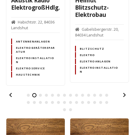
Akustik Radio
Helmut
ElektrogroßHdlg.
Blitzschutz-
Elektrobau
Habichtstr. 22, 84036
Landshut
Gabelsbergerstr. 20,
84034 Landshut
ANTENNENANLAGEN
ELEKTROGERÄTEREPAR
BLITZSCHUTZ
ATUR
ELEKTRO
ELEKTROINSTALLATIO
ELEKTROANLAGEN
N
ELEKTROINSTALLATIO
ELEKTROSERVICE
N
HAUSTECHNIK